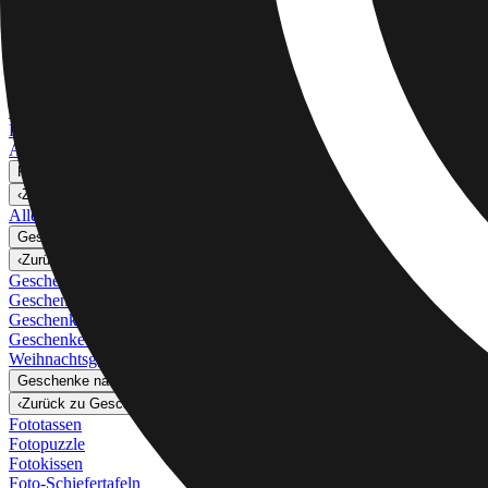
Alle anzeigen
›
Fotoabzüge
Leinwanddrucke
Gerahmte Drucke
Metalldrucke
Fotoposter
Photo Tiles
Aluminiumdrucke
Fotogeschenke
›
Fotogeschenke
‹
Zurück zu
Alle Kategorien
Alle anzeigen
›
Geschenke Nach Empfänger
›
‹
Zurück zu
Geschenke Nach Empfänger
Geschenke für Mama
Geschenke für Papa
Geschenke für Sie
Geschenke für Ihn
Weihnachtsgeschenke
Geschenke nach Empfänger
›
‹
Zurück zu
Geschenke nach Empfänger
Fototassen
Fotopuzzle
Fotokissen
Foto-Schiefertafeln