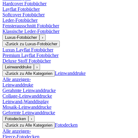
Hardcover Fotobücher
Layflat Fotobücher
Softcover Fotobücher
Leder-Fotobücher
Fensterausschnitt Fotobücher
Klassische Leder-Fotobücher
Luxus-Fotobücher
›
‹
Zurück zu
Luxus-Fotobücher
Luxus Layflat Fotobücher
Premium Layflat Fotobücher
Deluxe Stoff Fotobücher
Leinwanddruke
›
Leinwanddruke
‹
Zurück zu
Alle Kategorien
Alle anzeigen
›
Leinwanddruke
Gerahmte Leinwanddrucke
Collage-Leinwanddrucke
Leinwand-Wanddisplay
Mosaik-Leinwanddrucke
Geformte Leinwanddrucke
Fotodecken
›
Fotodecken
‹
Zurück zu
Alle Kategorien
Alle anzeigen
›
Fleece-Fotodecken