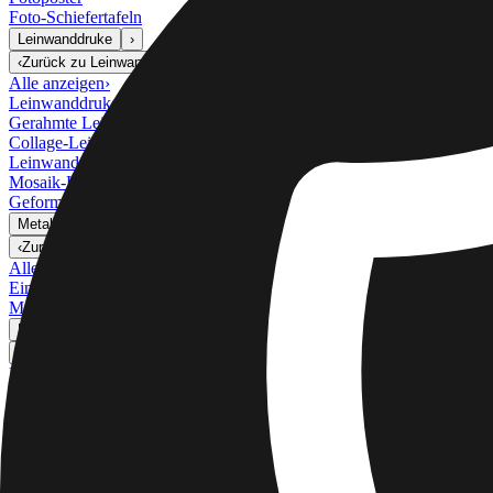
Foto-Schiefertafeln
Leinwanddruke
›
Leinwanddruke
‹
Zurück zu
Leinwanddruke
Alle anzeigen
›
Leinwanddruke
Gerahmte Leinwände
Collage-Leinwanddrucke
Leinwand-Wanddisplay
Mosaik-Leinwanddrucke
Geformte Leinwanddrucke
Metalldrucke
›
Metalldrucke
‹
Zurück zu
Metalldrucke
Alle anzeigen
›
Einzelnes Metalldruck
Metall-Wanddisplays
Kunstgalerie
›
‹
Zurück zu
Kunstgalerie
Kunstdrucke
Fotoabzüge
›
Fotoabzüge
‹
Zurück zu
Alle Kategorien
Alle anzeigen
›
Mehr Wanddrucke
›
Mehr Wanddrucke
‹
Zurück zu
Mehr Wanddrucke