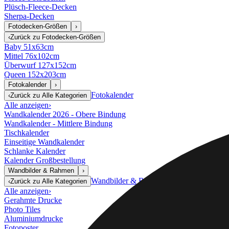
Plüsch-Fleece-Decken
Sherpa-Decken
Fotodecken-Größen
›
‹
Zurück zu
Fotodecken-Größen
Baby 51x63cm
Mittel 76x102cm
Überwurf 127x152cm
Queen 152x203cm
Fotokalender
›
Fotokalender
‹
Zurück zu
Alle Kategorien
Alle anzeigen
›
Wandkalender 2026 - Obere Bindung
Wandkalender - Mittlere Bindung
Tischkalender
Einseitige Wandkalender
Schlanke Kalender
Kalender Großbestellung
Wandbilder & Rahmen
›
Wandbilder & Rahmen
‹
Zurück zu
Alle Kategorien
Alle anzeigen
›
Gerahmte Drucke
Photo Tiles
Aluminiumdrucke
Fotoposter