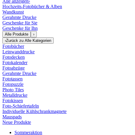
Alle anzeigen
›
Hochzeits-Fotobücher & Alben
Wandkunst
Gerahmte Drucke
Geschenke für Sie
Geschenke für Ihn
Alle Produkte
›
‹
Zurück zu
Alle Kategorien
Fotobücher
Leinwanddrucke
Fotodecken
Fotokalender
Fotoabzüge
Gerahmte Drucke
Fototassen
Fotopuzzle
Photo Tiles
Metalldrucke
Fotokissen
Foto-Schiefertafeln
Individuelle Kühlschrankmagnete
Mauspads
Neue Produkte
Sommeraktion