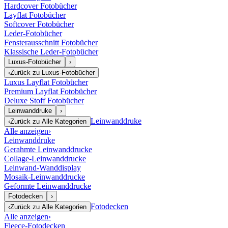
Hardcover Fotobücher
Layflat Fotobücher
Softcover Fotobücher
Leder-Fotobücher
Fensterausschnitt Fotobücher
Klassische Leder-Fotobücher
Luxus-Fotobücher
›
‹
Zurück zu
Luxus-Fotobücher
Luxus Layflat Fotobücher
Premium Layflat Fotobücher
Deluxe Stoff Fotobücher
Leinwanddruke
›
Leinwanddruke
‹
Zurück zu
Alle Kategorien
Alle anzeigen
›
Leinwanddruke
Gerahmte Leinwanddrucke
Collage-Leinwanddrucke
Leinwand-Wanddisplay
Mosaik-Leinwanddrucke
Geformte Leinwanddrucke
Fotodecken
›
Fotodecken
‹
Zurück zu
Alle Kategorien
Alle anzeigen
›
Fleece-Fotodecken