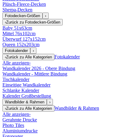
Plüsch-Fleece-Decken
Sherpa-Decken
Fotodecken-Größen
›
‹
Zurück zu
Fotodecken-Größen
Baby 51x63cm
Mittel 76x102cm
Überwurf 127x152cm
Queen 152x203cm
Fotokalender
›
Fotokalender
‹
Zurück zu
Alle Kategorien
Alle anzeigen
›
Wandkalender 2026 - Obere Bindung
Wandkalender - Mittlere Bindung
Tischkalender
Einseitige Wandkalender
Schlanke Kalender
Kalender Großbestellung
Wandbilder & Rahmen
›
Wandbilder & Rahmen
‹
Zurück zu
Alle Kategorien
Alle anzeigen
›
Gerahmte Drucke
Photo Tiles
Aluminiumdrucke
Fotoposter