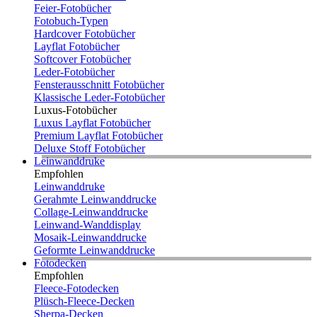
Feier-Fotobücher
Fotobuch-Typen
Hardcover Fotobücher
Layflat Fotobücher
Softcover Fotobücher
Leder-Fotobücher
Fensterausschnitt Fotobücher
Klassische Leder-Fotobücher
Luxus-Fotobücher
Luxus Layflat Fotobücher
Premium Layflat Fotobücher
Deluxe Stoff Fotobücher
Leinwanddruke
Empfohlen
Leinwanddruke
Gerahmte Leinwanddrucke
Collage-Leinwanddrucke
Leinwand-Wanddisplay
Mosaik-Leinwanddrucke
Geformte Leinwanddrucke
Fotodecken
Empfohlen
Fleece-Fotodecken
Plüsch-Fleece-Decken
Sherpa-Decken