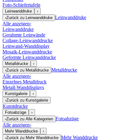
Foto-Schiefertafeln
Leinwanddruke
›
Leinwanddruke
‹
Zurück zu
Leinwanddruke
Alle anzeigen
›
Leinwanddruke
Gerahmte Leinwände
Collage-Leinwanddrucke
Leinwand-Wanddisplay
Mosaik-Leinwanddrucke
Geformte Leinwanddrucke
Metalldrucke
›
Metalldrucke
‹
Zurück zu
Metalldrucke
Alle anzeigen
›
Einzelnes Metalldruck
Metall-Wanddisplays
Kunstgalerie
›
‹
Zurück zu
Kunstgalerie
Kunstdrucke
Fotoabzüge
›
Fotoabzüge
‹
Zurück zu
Alle Kategorien
Alle anzeigen
›
Mehr Wanddrucke
›
Mehr Wanddrucke
‹
Zurück zu
Mehr Wanddrucke