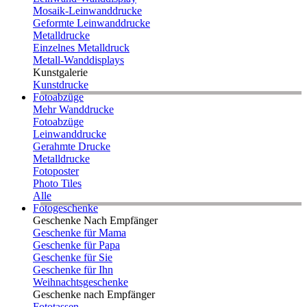
Mosaik-Leinwanddrucke
Geformte Leinwanddrucke
Metalldrucke
Einzelnes Metalldruck
Metall-Wanddisplays
Kunstgalerie
Kunstdrucke
Fotoabzüge
Mehr Wanddrucke
Fotoabzüge
Leinwanddrucke
Gerahmte Drucke
Metalldrucke
Fotoposter
Photo Tiles
Alle
Fotogeschenke
Geschenke Nach Empfänger
Geschenke für Mama
Geschenke für Papa
Geschenke für Sie
Geschenke für Ihn
Weihnachtsgeschenke
Geschenke nach Empfänger
Fototassen