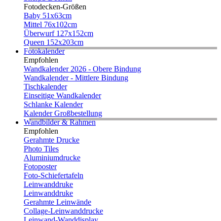
Fotodecken-Größen
Baby 51x63cm
Mittel 76x102cm
Überwurf 127x152cm
Queen 152x203cm
Fotokalender
Empfohlen
Wandkalender 2026 - Obere Bindung
Wandkalender - Mittlere Bindung
Tischkalender
Einseitige Wandkalender
Schlanke Kalender
Kalender Großbestellung
Wandbilder & Rahmen
Empfohlen
Gerahmte Drucke
Photo Tiles
Aluminiumdrucke
Fotoposter
Foto-Schiefertafeln
Leinwanddruke
Leinwanddruke
Gerahmte Leinwände
Collage-Leinwanddrucke
Leinwand-Wanddisplay