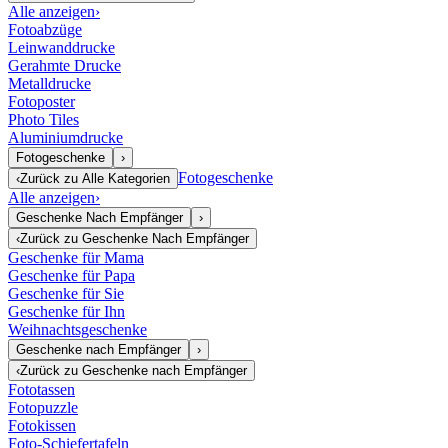
Alle anzeigen
›
Fotoabzüge
Leinwanddrucke
Gerahmte Drucke
Metalldrucke
Fotoposter
Photo Tiles
Aluminiumdrucke
Fotogeschenke
›
Fotogeschenke
‹
Zurück zu
Alle Kategorien
Alle anzeigen
›
Geschenke Nach Empfänger
›
‹
Zurück zu
Geschenke Nach Empfänger
Geschenke für Mama
Geschenke für Papa
Geschenke für Sie
Geschenke für Ihn
Weihnachtsgeschenke
Geschenke nach Empfänger
›
‹
Zurück zu
Geschenke nach Empfänger
Fototassen
Fotopuzzle
Fotokissen
Foto-Schiefertafeln