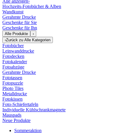
Alle anzeigen
›
Hochzeits-Fotobücher & Alben
Wandkunst
Gerahmte Drucke
Geschenke für Sie
Geschenke für Ihn
Alle Produkte
›
‹
Zurück zu
Alle Kategorien
Fotobücher
Leinwanddrucke
Fotodecken
Fotokalender
Fotoabzüge
Gerahmte Drucke
Fototassen
Fotopuzzle
Photo Tiles
Metalldrucke
Fotokissen
Foto-Schiefertafeln
Individuelle Kühlschrankmagnete
Mauspads
Neue Produkte
Sommeraktion