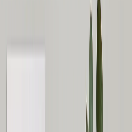
Foto-Schiefertafeln
Leinwanddruke
›
Leinwanddruke
‹
Zurück zu
Leinwanddruke
Alle anzeigen
›
Leinwanddruke
Gerahmte Leinwände
Collage-Leinwanddrucke
Leinwand-Wanddisplay
Mosaik-Leinwanddrucke
Geformte Leinwanddrucke
Metalldrucke
›
Metalldrucke
‹
Zurück zu
Metalldrucke
Alle anzeigen
›
Einzelnes Metalldruck
Metall-Wanddisplays
Kunstgalerie
›
‹
Zurück zu
Kunstgalerie
Kunstdrucke
Fotoabzüge
›
Fotoabzüge
‹
Zurück zu
Alle Kategorien
Alle anzeigen
›
Mehr Wanddrucke
›
Mehr Wanddrucke
‹
Zurück zu
Mehr Wanddrucke