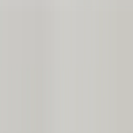
Sommeraktion: bis zu 60% sparen | Code:
SOMMER2026
Neu
Werkzeuge
Anmelden
Sommeraktion
›
Sommeraktion
‹
Zurück zu
Alle Kategorien
Alle anzeigen
›
Personalisierte Leinwanddrucke
Fotobücher
Foto Schieferplatten
Metallfotodrucke
Fotodecken
Personalisierte Puzzles
Fotobücher
›
Fotobücher
‹
Zurück zu
Alle Kategorien