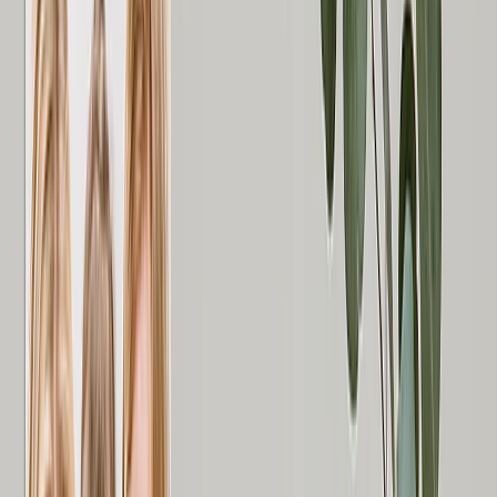
Alle anzeigen
›
Hochzeits-Fotobücher & Alben
Wandkunst
Gerahmte Drucke
Geschenke für Sie
Geschenke für Ihn
Alle Produkte
›
‹
Zurück zu
Alle Kategorien
Fotobücher
Leinwanddrucke
Fotodecken
Fotokalender
Fotoabzüge
Gerahmte Drucke
Fototassen
Fotopuzzle
Photo Tiles
Metalldrucke
Fotokissen
Foto-Schiefertafeln
Individuelle Kühlschrankmagnete
Mauspads
Neue Produkte
Sommeraktion