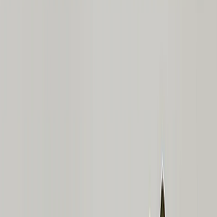
Plüsch-Fleece-Decken
Sherpa-Decken
Fotodecken-Größen
›
‹
Zurück zu
Fotodecken-Größen
Baby 51x63cm
Mittel 76x102cm
Überwurf 127x152cm
Queen 152x203cm
Fotokalender
›
Fotokalender
‹
Zurück zu
Alle Kategorien
Alle anzeigen
›
Wandkalender 2026 - Obere Bindung
Wandkalender - Mittlere Bindung
Tischkalender
Einseitige Wandkalender
Schlanke Kalender
Kalender Großbestellung
Wandbilder & Rahmen
›
Wandbilder & Rahmen
‹
Zurück zu
Alle Kategorien
Alle anzeigen
›
Gerahmte Drucke
Photo Tiles
Aluminiumdrucke
Fotoposter