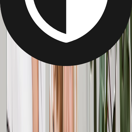
Feiere deine Tante mit einem personalisierten Fotokissen! Füge ein
besonderes Foto von euch beiden hinzu. Ein wirklich einzigartiges
Geschenk zum Muttertag. In wenigen Minuten gemacht
Ab
16,99 €
Fotoschieferplatten
Überrasche deine Tante mit einer personalisierten Fotoplatte! Füge
deine Fotos und/oder Text hinzu. Ein Muttertagsgeschenk, das sie
für immer schätzen wird. In nur wenigen Minuten erstellt.
Ab
22,99 €
Fotokacheln
Überrasche deine Tante mit personalisierten Fotokacheln! Ein
Muttertagsgeschenk, das sie über Jahre hinweg schätzen wird.
Einfach zu gestalten, einfach zu verschenken. In nur wenigen
Minuten erstellt.
Ab
14,99 €
Kundenbewertungen