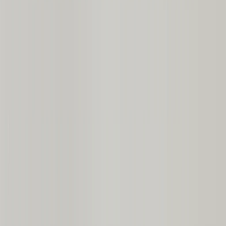
Alle anzeigen
›
Personalisierte Fotobücher
Erstellen Sie Ihr Eigenes Fotobuch
Hochzeit
Großbestellung Bücher
Fotobuch-Größen
›
‹
Zurück zu
Fotobuch-Größen
Fotobücher 21 x 15
Fotobücher 20 x 20
Fotobücher 30 x 21
Fotobücher 27 x 27
Fotobücher 40 x 30
Fotobuch-Stile
›
Fotobuch-Stile
‹
Zurück zu
Fotobuch-Stile
Alle anzeigen
›
Reise-Fotobücher
Hochzeits-Fotobücher
Familien-Fotobücher
Kinder & Baby Fotobücher
Haustier-Fotobücher
Feier-Fotobücher
Fotobuch-Typen
›
Fotobuch-Typen
‹
Zurück zu
Fotobuch-Typen
Alle anzeigen
›