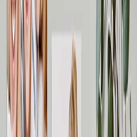
Fotopuzzle
Fotokissen
Foto-Schiefertafeln
Personalisierte Geschenke
Geschenke nach Preis
Geschenke Unter 25€
Geschenke Unter 50€
Geschenke Unter 75€
Geschenke Unter 100€
Geschenke Unter 200€
Wohnaccessoires
Decken & Kissen
Küche & Essbereich
Baby & Kinder
Büro
Anlässe
Empfohlen
Romantisch
Baby
Weihnachten
Muttertag
Vatertag
Hochzeit
Hochzeits-Fotobücher & Alben