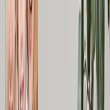
Mosaik-Leinwanddrucke
Geformte Leinwanddrucke
Metalldrucke
Einzelnes Metalldruck
Metall-Wanddisplays
Kunstgalerie
Kunstdrucke
Fotoabzüge
Mehr Wanddrucke
Fotoabzüge
Leinwanddrucke
Gerahmte Drucke
Metalldrucke
Fotoposter
Photo Tiles
Alle
Fotogeschenke
Geschenke Nach Empfänger
Geschenke für Mama
Geschenke für Papa
Geschenke für Sie
Geschenke für Ihn
Weihnachtsgeschenke
Geschenke nach Empfänger
Fototassen