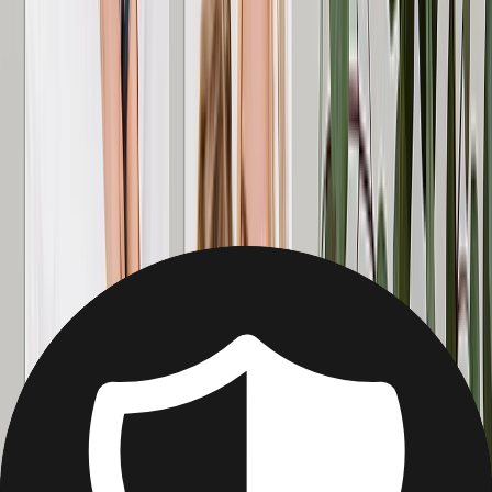
Verwandle all deine Lieblingsmomente in gerahmte Fotodrucke! Ein
einzigartiges, personalisiertes Muttertagsgeschenk für die Tante.
Galerienqualität. Hergestellt in Großbritannien.
Ab
11,98 €
Neu
Personalisiertes Puzzle
Verwandeln Sie ihre Lieblingsmomente in ein Fotopuzzle! 60-1000
Teile. Ein einzigartiges, personalisiertes Muttertagsgeschenk für Ihre
Tante. Schnell & einfach zu erstellen.
Ab
11,98 €
Neu
Fototassen
Erstellen Sie eine Fototasse mit Ihren Lieblingsmomenten! Ein
einzigartiges, personalisiertes Muttertagsgeschenk für Ihre Tante.
Schnell & einfach. Hohe Qualität. Hergestellt in Großbritannien.
Ab
8,99 €
Neu
Fotokissen