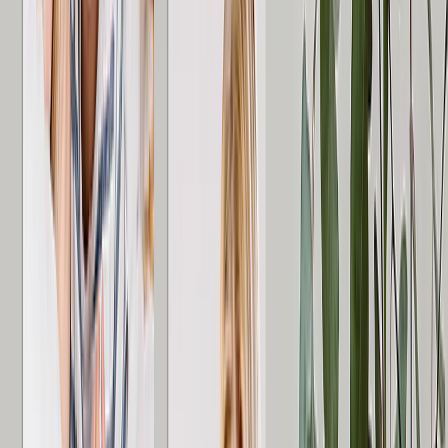
Wandkunst
Gerahmte Drucke
Geschenke für Sie
Geschenke für Ihn
Alle Produkte
Empfohlen
Fotobücher
Leinwanddrucke
Fotodecken
Fotokalender
Fotoabzüge
Gerahmte Drucke
Alle
Startseite
Startseite
/
Geschenke für die Tante
Personalisierte Muttertagsgeschenke für werdende Mütter
Fotodecken
Kuschelige Fotodecken, wunderschön bedruckt in Großbritannien.