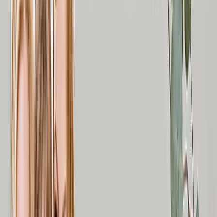
Empfohlen
Personalisierte Leinwanddrucke
Fotobücher
Foto Schieferplatten
Metallfotodrucke
Fotodecken
Personalisierte Puzzles
Fotobücher
Empfohlen
Personalisierte Fotobücher
Erstellen Sie Ihr Eigenes Fotobuch
Hochzeit
Großbestellung Bücher
Fotobuch-Größen
Fotobücher 21 x 15
Fotobücher 20 x 20
Fotobücher 30 x 21
Fotobücher 27 x 27
Fotobücher 40 x 30
Fotobuch-Stile
Reise-Fotobücher
Hochzeits-Fotobücher
Familien-Fotobücher
Kinder & Baby Fotobücher
Haustier-Fotobücher