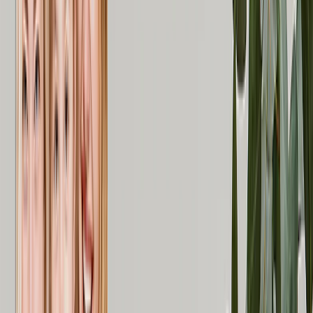
Fotodecken-Größen
Baby 51x63cm
Mittel 76x102cm
Überwurf 127x152cm
Queen 152x203cm
Fotokalender
Empfohlen
Wandkalender 2026 - Obere Bindung
Wandkalender - Mittlere Bindung
Tischkalender
Einseitige Wandkalender
Schlanke Kalender
Kalender Großbestellung
Wandbilder & Rahmen
Empfohlen
Gerahmte Drucke
Photo Tiles
Aluminiumdrucke
Fotoposter
Foto-Schiefertafeln
Leinwanddruke
Leinwanddruke
Gerahmte Leinwände
Collage-Leinwanddrucke
Leinwand-Wanddisplay