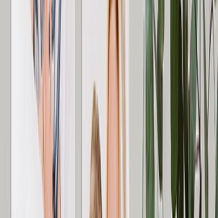
Ein einzigartiges, personalisiertes Muttertagsgeschenk für Ihre
Tante. In nur wenigen Minuten erstellt. Hergestellt, um ein Leben
lang zu halten.
Ab
12,95 €
Bestseller
Fotodrucke auf Leinwand
Verwandeln Sie Ihre schönsten Momente in einen Leinwanddruck.
Ein einzigartiges, personalisiertes Muttertagsgeschenk für Ihre
Tante. Galeriequalität. Hergestellt im Vereinigten Königreich.
Ab
5,45 €
Bestseller
Fotobücher
Für die reiselustige Tante: Halte all ihre Abenteuer in einem
Fotobuch fest.
Ab
8,98 €
Bestseller
Gerahmte Fotodrucke