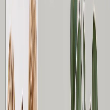
Personalisierte Geschenke
Geschenke nach Preis
›
‹
Zurück zu
Geschenke nach Preis
Geschenke Unter 25€
Geschenke Unter 50€
Geschenke Unter 75€
Geschenke Unter 100€
Geschenke Unter 200€
Wohnaccessoires
›
‹
Zurück zu
Wohnaccessoires
Decken & Kissen
Küche & Essbereich
Baby & Kinder
Büro
Anlässe
›
‹
Zurück zu
Alle Kategorien
Romantisch
Baby
Weihnachten
Muttertag
Vatertag
Hochzeit
›
Hochzeit
‹
Zurück zu
Hochzeit