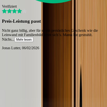
Verifiziert
Preis-Leistung passt
Nicht ganz billig, aber für so ein persönliches Geschenk wie die
Leinwand mit Familienbild lohnt sich´s. Mama hat gestrahlt.
Nächs
...
Mehr lesen
Jonas Lutter
, 06/02/2026
Großbestellungen
Wenn Sie mehr als 10 Exemplare eines bestimmten Produkts
bestellen möchten, bieten wir Ihnen attraktive Sonderrabatte.
Besuchen Sie unsere
Seite für Großbestellungen
, um eine Anfrage
zu stellen.
Personalisierte Fotogeschenke für jeden geliebten Menschen
Wenn es darum geht, Liebe und Wertschätzung auszudrücken, sind
nur wenige Gesten so herzlich wie personalisierte Geschenke. Diese
einzigartigen Schätze werden die Herzen Ihrer Lieben erwärmen