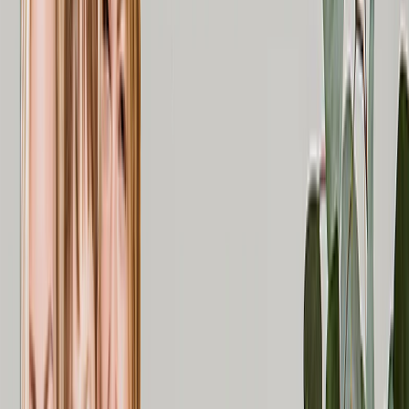
Feier-Fotobücher
Fotobuch-Typen
Hardcover Fotobücher
Layflat Fotobücher
Softcover Fotobücher
Leder-Fotobücher
Fensterausschnitt Fotobücher
Klassische Leder-Fotobücher
Luxus-Fotobücher
Luxus Layflat Fotobücher
Premium Layflat Fotobücher
Deluxe Stoff Fotobücher
Leinwanddruke
Empfohlen
Leinwanddruke
Gerahmte Leinwanddrucke
Collage-Leinwanddrucke
Leinwand-Wanddisplay
Mosaik-Leinwanddrucke
Geformte Leinwanddrucke
Fotodecken
Empfohlen
Fleece-Fotodecken
Plüsch-Fleece-Decken
Sherpa-Decken