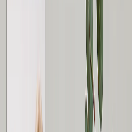
Alle anzeigen
›
Fotoabzüge
Leinwanddrucke
Gerahmte Drucke
Metalldrucke
Fotoposter
Photo Tiles
Aluminiumdrucke
Fotogeschenke
›
Fotogeschenke
‹
Zurück zu
Alle Kategorien
Alle anzeigen
›
Geschenke Nach Empfänger
›
‹
Zurück zu
Geschenke Nach Empfänger
Geschenke für Mama
Geschenke für Papa
Geschenke für Sie
Geschenke für Ihn
Weihnachtsgeschenke
Geschenke nach Empfänger
›
‹
Zurück zu
Geschenke nach Empfänger
Fototassen
Fotopuzzle
Fotokissen
Foto-Schiefertafeln