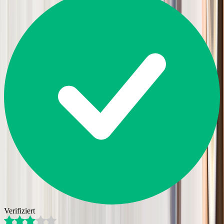
Verifiziert