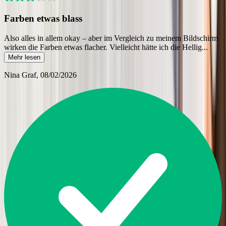
Farben etwas blass
Also alles in allem okay – aber im Vergleich zu meinem Bildschirm
wirken die Farben etwas flacher. Vielleicht hätte ich die Hellig
...
Mehr lesen
Nina Graf
, 08/02/2026